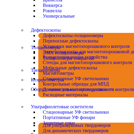
Виккерса
Роквелла
Универсальные
Дефектоскопы
Дефектоскопы-толщиномеры
Переносные дефектоскопы
Установки магнитопорошкового контроля
Толщиномеры
Электромагниты для магнитопорошковой д
ЭМА толщиномеры
Размагничивающие устройства
Толщиномеры покрытий
Стенды для магнитопорошкового контроля
Мобильные дефектоскопы
Трещиномеры
Магнитометры
Стационарные УФ светильники
Коэрцитиметры
Контрольные образцы для МПД
Оборудование для магнитопорошкового контроля
Дополнительные принадлежности
Расходные материалы
Ультрафиолетовые осветители
Стационарные УФ светильники
Портативные УФ фонари
Защитные очки
Для ультразвуковых твердомеров
Для динамических твердомеров