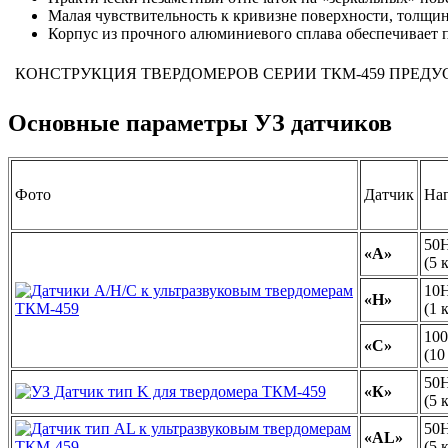
Малая чувствительность к кривизне поверхности, толщин
Корпус из прочного алюминиевого сплава обеспечивает 
КОНСТРУКЦИЯ ТВЕРДОМЕРОВ СЕРИИ ТКМ-459 ПРЕД
Основные параметры УЗ датчиков
Фото
Датчик
Наг
50
«А»
(5 
10
«H»
(1 
10
«С»
(10
50
«К»
(5 
50
«AL»
(5 