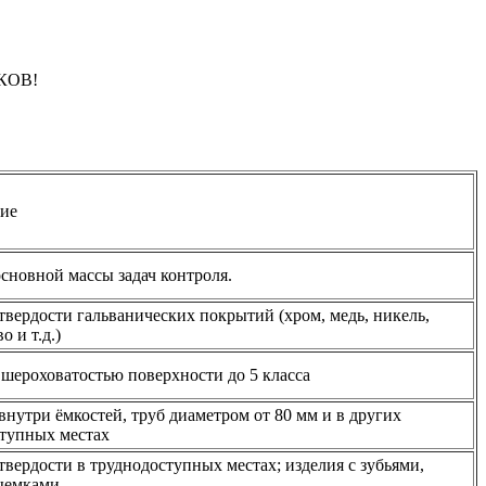
КОВ!
ие
сновной массы задач контроля.
твердости гальванических покрытий (хром, медь, никель,
о и т.д.)
 шероховатостью поверхности до 5 класса
внутри ёмкостей, труб диаметром от 80 мм и в других
тупных местах
твердости в труднодоступных местах; изделия с зубьями,
ыемками