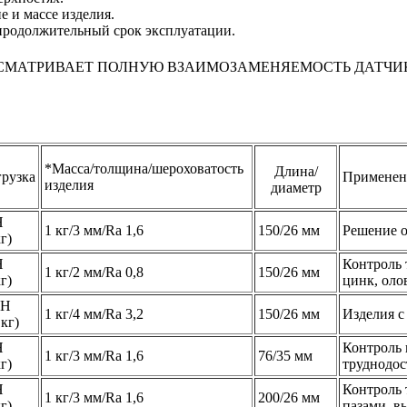
е и массе изделия.
продолжительный срок эксплуатации.
УСМАТРИВАЕТ ПОЛНУЮ ВЗАИМОЗАМЕНЯЕМОСТЬ ДАТЧИ
*Масса/толщина/шероховатость
Длина/
рузка
Применен
изделия
диаметр
H
1 кг/3 мм/Ra 1,6
150/26 мм
Решение о
кг)
H
Контроль 
1 кг/2 мм/Ra 0,8
150/26 мм
кг)
цинк, олов
0H
1 кг/4 мм/Ra 3,2
150/26 мм
Изделия с
 кг)
H
Контроль 
1 кг/3 мм/Ra 1,6
76/35 мм
кг)
труднодос
H
Контроль 
1 кг/3 мм/Ra 1,6
200/26 мм
кг)
пазами, в