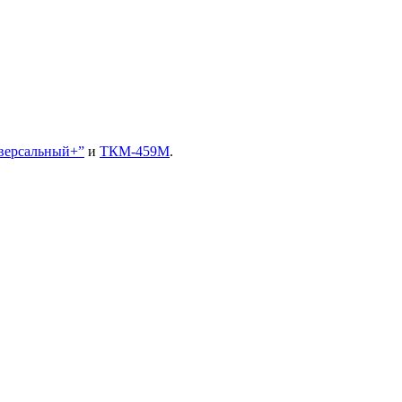
версальный+”
и
ТКМ-459М
.