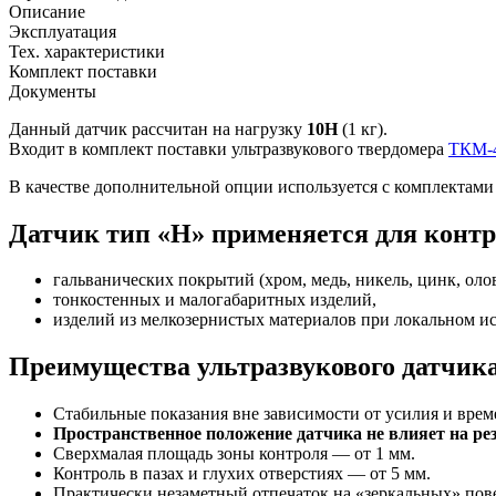
Описание
Эксплуатация
Тех. характеристики
Комплект поставки
Документы
Данный датчик рассчитан на нагрузку
1
0Н
(1 кг).
Входит в комплект поставки ультразвукового твердомера
ТКМ-
В качестве дополнительной опции используется с комплекта
Датчик тип «H» применяется для контр
гальванических покрытий (хром, медь, никель, цинк, олово
тонкостенных и малогабаритных изделий,
изделий из мелкозернистых материалов при локальном ис
Преимущества ультразвукового датчик
Стабильные показания вне зависимости от усилия и вре
Пространственное положение датчика не влияет на ре
Сверхмалая площадь зоны контроля — от 1 мм.
Контроль в пазах и глухих отверстиях — от 5 мм.
Практически незаметный отпечаток на «зеркальных» пов