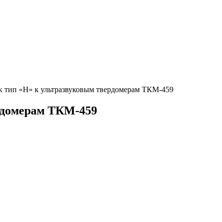
к тип «H» к ультразвуковым твердомерам ТКМ-459
рдомерам ТКМ-459