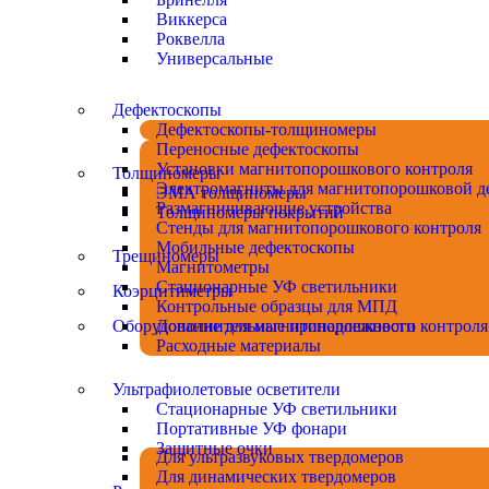
Виккерса
Роквелла
Универсальные
Дефектоскопы
Дефектоскопы-толщиномеры
Переносные дефектоскопы
Установки магнитопорошкового контроля
Толщиномеры
Электромагниты для магнитопорошковой д
ЭМА толщиномеры
Размагничивающие устройства
Толщиномеры покрытий
Стенды для магнитопорошкового контроля
Мобильные дефектоскопы
Трещиномеры
Магнитометры
Стационарные УФ светильники
Коэрцитиметры
Контрольные образцы для МПД
Оборудование для магнитопорошкового контроля
Дополнительные принадлежности
Расходные материалы
Ультрафиолетовые осветители
Стационарные УФ светильники
Портативные УФ фонари
Защитные очки
Для ультразвуковых твердомеров
Для динамических твердомеров