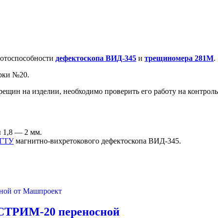
ботоспособности
дефектоскопа ВИД-345
и
трещиномера 281М
.
рки №20.
щин на изделии, необходимо проверить его работу на контроль
 1,8 — 2 мм.
 ГТУ
магнитно-вихретокового дефектоскопа ВИД-345.
СТРИМ-20 переносной