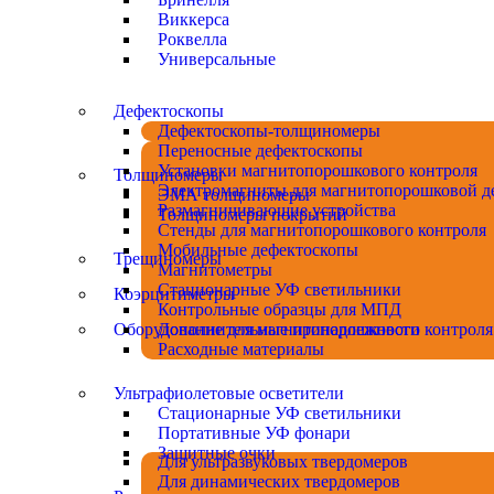
Виккерса
Роквелла
Универсальные
Дефектоскопы
Дефектоскопы-толщиномеры
Переносные дефектоскопы
Установки магнитопорошкового контроля
Толщиномеры
Электромагниты для магнитопорошковой д
ЭМА толщиномеры
Размагничивающие устройства
Толщиномеры покрытий
Стенды для магнитопорошкового контроля
Мобильные дефектоскопы
Трещиномеры
Магнитометры
Стационарные УФ светильники
Коэрцитиметры
Контрольные образцы для МПД
Оборудование для магнитопорошкового контроля
Дополнительные принадлежности
Расходные материалы
Ультрафиолетовые осветители
Стационарные УФ светильники
Портативные УФ фонари
Защитные очки
Для ультразвуковых твердомеров
Для динамических твердомеров