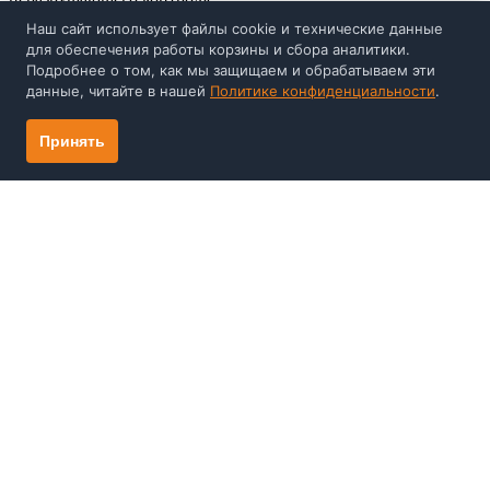
Перейти ко всем новостям
Наш сайт использует файлы cookie и технические данные
для обеспечения работы корзины и сбора аналитики.
Каталог
Подробнее о том, как мы защищаем и обрабатываем эти
Поверка и калибровка
данные, читайте в нашей
Политике конфиденциальности
.
Видео
Отзывы
Принять
Компания
О нас
Награды, дипломы, сертификаты НПП
«Машпроект»
Новости
Контакты
Информация
Сертификаты на приборы
Статьи
Оплата и доставка
Политика конфиденциальности
+7 (812) 337-55-47
Заказать звонок
mail@mashproject.ru