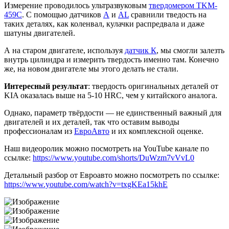
Измерение проводилось ультразвуковым
твердомером TKM-
459C
. С помощью датчиков
А
и
AL
сравнили тведость на
таких деталях, как коленвал, кулачки распредвала и даже
шатуны двигателей.
А на старом двигателе, используя
датчик К
, мы смогли залезть
внутрь цилиндра и измерить твердость именно там. Конечно
же, на новом двигателе мы этого делать не стали.
Интересный результат
: твердость оригинальных деталей от
KIA оказалась выше на 5-10 HRC, чем у китайского аналога.
Однако, параметр твёрдости — не единственный важный для
двигателей и их деталей, так что оставим выводы
профессионалам из
ЕвроАвто
и их комплексной оценке.
Наш видеоролик можно посмотреть на YouTube канале по
ссылке:
https://www.youtube.com/shorts/DuWzm7vVvL0
Детальный разбор от Евроавто можно посмотреть по ссылке:
https://www.youtube.com/watch?v=txgKEa15khE