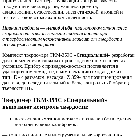
Прибор выполняет неразрушающий контроль качества
продукции в металлургии, машиностроении,
авиастроении, судостроении, энергетической, атомной и
нефте-газовой отраслях промышленности.
Принцип работы —
метод Либа
, при котором отношение
скорости отскока к скорости падения индентора
с твердосплавным наконечником зависит от твердости
испытуемого материала.
Комплект твердомера ТКМ-359С
«Специальный»
разработан
для применения в сложных производственных и полевых
условиях. Прибор с принадлежностями поставляется в
ударопрочном чемодане, в комплектацию входят датчик
тип «D» с разъемом, насадка «Z-359» для позиционирования
датчика, доп.соединительный кабель, контрольный образец
твердости HB.
Твердомер ТКМ-359С «Специальный»
выполняет контроль твердости:
всех основных типов металлов и сплавов без введения
дополнительных калибровок:
— конструкционные и инструментальные коррозионно-