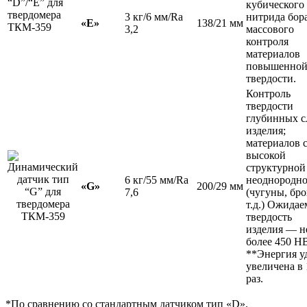
кубического
3 кг/6 мм/Ra
нитрида бор
«E»
138/21 мм
3,2
массового
контроля
материалов
повышенно
твердости.
Контроль
твердости
глубинных с
изделия;
материалов 
высокой
структурной
6 кг/55 мм/Ra
неоднородн
«G»
200/29 мм
7,6
(чугуны, бро
т.д.) Ожидае
твердость
изделия — н
более 450 Н
**Энергия у
увеличена в 
раз.
*По сравнению со стандартным датчиком тип «D».