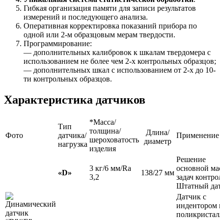
Гибкая организация памяти для записи результатов
измерений и последующего анализа.
Оперативная корректировка показаний прибора по
одной или 2-м образцовым мерам твердости.
Программирование:
— дополнительных калибровок к шкалам твердомера с
использованием не более чем 2-х контрольных образцов;
— дополнительных шкал с использованием от 2-х до 10-
ти контрольных образцов.
Характеристика датчиков
*Масса/
Тип
толщина/
Длина/
Фото
датчика/
Применение
шероховатость
диаметр
нагрузка
изделия
Решение
3 кг/6 мм/Ra
основной ма
«D»
138/27 мм
3,2
задач контро
Штатный дат
Датчик с
индентором 
поликристал