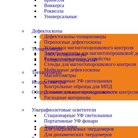
Виккерса
Роквелла
Универсальные
Дефектоскопы
Дефектоскопы-толщиномеры
Переносные дефектоскопы
Установки магнитопорошкового контроля
Толщиномеры
Электромагниты для магнитопорошковой д
ЭМА толщиномеры
Размагничивающие устройства
Толщиномеры покрытий
Стенды для магнитопорошкового контроля
Мобильные дефектоскопы
Трещиномеры
Магнитометры
Стационарные УФ светильники
Коэрцитиметры
Контрольные образцы для МПД
Оборудование для магнитопорошкового контроля
Дополнительные принадлежности
Расходные материалы
Ультрафиолетовые осветители
Стационарные УФ светильники
Портативные УФ фонари
Защитные очки
Для ультразвуковых твердомеров
Для динамических твердомеров