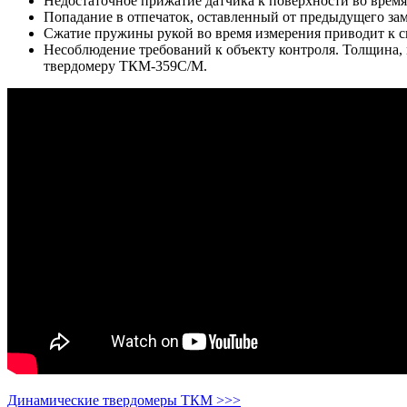
Недостаточное прижатие датчика к поверхности во время 
Попадание в отпечаток, оставленный от предыдущего заме
Сжатие пружины рукой во время измерения приводит к сн
Несоблюдение требований к объекту контроля. Толщина, 
твердомеру ТКМ-359С/М.
Динамические твердомеры ТКМ >>>