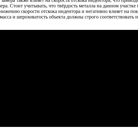
замера также влияет на скорость отскока индентора, что привод
ра. Стоит учитывать, что твёрдость металла на данном участке б
ижению скорости отскока индентора и негативно влияет на пок
масса и шероховатость объекта должны строго соответствовать 