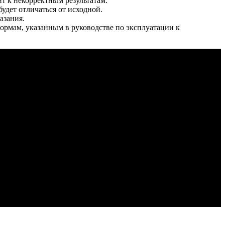
ит к некорректным результатам.
удет отличаться от исходной.
азания.
нормам, указанным в руководстве по эксплуатации к