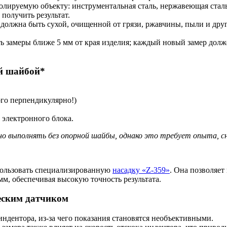
лируемую объекту: инструментальная сталь, нержавеющая сталь, 
получить результат.
должна быть сухой, очищенной от грязи, ржавчины, пыли и дру
ь замеры ближе 5 мм от края изделия; каждый новый замер долж
ой шайбой*
ого перпендикулярно!)
 электронного блока.
о выполнять без опорной шайбы, однако это требует опыта, сн
пользовать специализированную
насадку «Z-359»
. Она позволяе
м, обеспечивая высокую точность результата.
еским датчиком
индентора, из-за чего показания становятся необъективными.