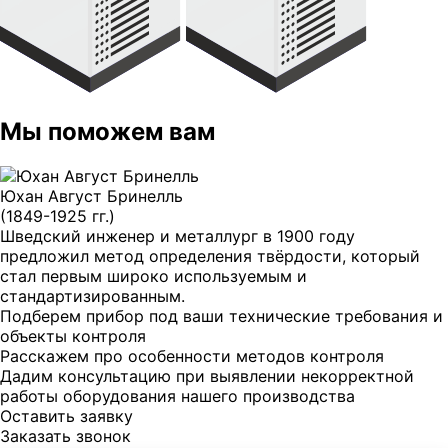
Отдел снабжения
Контроль толщины
покрытий
Толщиномеры
Дефектоскопы
Наши клиенты
Мы поможем вам
Юхан Август Бринелль
Учебная
(1849-1925 гг.)
лаборатория
Шведский инженер и металлург в 1900 году
предложил метод определения твёрдости, который
В производственном цеху
стал первым широко используемым и
Сортировка металлов по маркам стали
стандартизированным.
Оперативный контроль готовых изделий
Подберем прибор под ваши технические требования и
Сортировка металлов по маркам стали
Контроль оборудования в процессе эксплуатации
объекты контроля
Коэрцитиметры
Толщиномеры
Контроль качества сварки
Расскажем про особенности методов контроля
Дадим консультацию при выявлении некорректной
На трубопроводах
работы оборудования нашего производства
Оставить заявку
Поиск дефектов под слоем изоляции без
Заказать звонок
зачистки