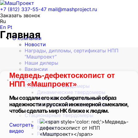
+7 (812) 337-55-47
mail@mashproject.ru
Заказать звонок
Ru
En
Pt
Главная
О компании
Новости
Награды, дипломы, сертификаты НПП
“Машпроект”
Наши дилеры
Вакансии
Медведь-дефектоскопист от
Каталог
НПП «Машпроект»
Портативные твердомеры
Динамические твердомеры
Мы создали его как собирательный образ
Ультразвуковые твердомеры
надежности и русской инженерной смекалки,
Универсальные твердомеры
чтобы сделать мир НК ближе к людям.
Стационарные твердомеры
Бринелля
Смотреть
Виккерса
видео
Роквелла