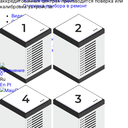
Устранение неполадок
аккредитованных центрах производится поверка или
Отправка прибора в ремонт
калибровка устройств.
Видео
Лаборатория НК
Статьи
Контроль глубины
Отзывы
трещин
Документы
Сертификаты на приборы
Контроль глубины
Техническая документация
трещин
Программное обеспечение
Трещиномеры
Дефектоскопы
Контакты
Отдел ОТК
0
Ru
En
Pt
Контроль толщины
покрытий