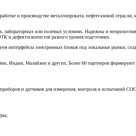
бработке и производстве металлопроката; нефтегазовой отрасли
х, лабораторных или полевых условиях. Надежны и неприхотлив
ТК и дефектоскопистов разного уровня подготовки.
уем интерфейсы электронных блоков под локальные рынки; соз
рбии, Индии, Малайзии и других. Более 60 партнеров формирую
тву приборов и датчиков для измерения, контроля и испыта
еры;