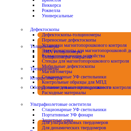
Виккерса
Роквелла
Универсальные
Дефектоскопы
Дефектоскопы-толщиномеры
Переносные дефектоскопы
Установки магнитопорошкового контроля
Толщиномеры
Электромагниты для магнитопорошковой д
ЭМА толщиномеры
Размагничивающие устройства
Толщиномеры покрытий
Стенды для магнитопорошкового контроля
Мобильные дефектоскопы
Трещиномеры
Магнитометры
Стационарные УФ светильники
Коэрцитиметры
Контрольные образцы для МПД
Оборудование для магнитопорошкового контроля
Дополнительные принадлежности
Расходные материалы
Ультрафиолетовые осветители
Стационарные УФ светильники
Портативные УФ фонари
Защитные очки
Для ультразвуковых твердомеров
Для динамических твердомеров