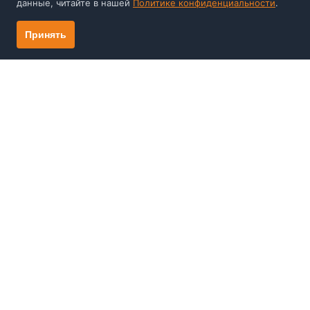
данные, читайте в нашей
Политике конфиденциальности
.
Видео
Отзывы
Принять
Компания
О нас
Награды, дипломы, сертификаты НПП
«Машпроект»
Новости
Контакты
Информация
Сертификаты на приборы
Статьи
Оплата и доставка
Политика конфиденциальности
+7 (812) 337-55-47
Заказать звонок
mail@mashproject.ru
Санкт-Петербург, ул. Ватутина, д. 17, лит. К
© НПП «Машпроект», 2017-2026
Создание сайта: trendspb