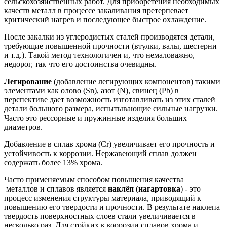
сельскохозяйственных работ. Для приобретения необходимых
качеств металл в процессе закаливания претерпевает
критический нагрев и последующее быстрое охлаждение.
После закалки из углеродистых сталей производятся детали,
требующие повышенной прочности (втулки, валы, шестерни
и т.д.). Такой метод технологичен и, что немаловажно,
недорог, так что его достоинства очевидны.
Легирование
(добавление легирующих компонентов) такими
элементами как олово (Sn), азот (N), свинец (Pb) в
перспективе дает возможность изготавливать из этих сталей
детали большого размера, испытывающие сильные нагрузки.
Часто это рессорные и пружинные изделия больших
диаметров.
Добавление в сплав хрома (Cr) увеличивает его прочность и
устойчивость к коррозии. Нержавеющий сплав должен
содержать более 13% хрома.
Часто применяемым способом повышения качества
металлов и сплавов является
наклёп
(
нагартовка
) - это
процесс изменения структуры материала, приводящий к
повышению его твердости и прочности. В результате наклепа
твердость поверхностных слоев стали увеличивается в
несколько раз. Для стойких к коррозии сплавов хрома и