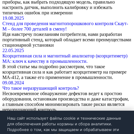
приборы, как выбрать подходящую модель, правильно
настроить датчик, выполнить калибровку и избежать
типичных ошибок при измерении
19.08.2025
Стенд для проведения магнитопорошкового контроля Скаут-
М – более 700 деталей в смену!
Идя навстречу пожеланиям потребителя, нами разработан
портативный стенд, который обладает всеми преимуществами
стационарной установки
22.05.2025
Коэрцитивная сила и магнитный анализатор (коэрцитиметр)
МА: ключ к качеству в промышленности.
В этой статье мы подробно рассмотрим, что такое
коэрцитивная сила и как работает коэрцитиметр на примере
МА-412, а также его применение в промышленности.
09.08.2024
Что такое неразрушающий контроль?
Несвоевременное обнаружение дефектов ведет к простою
оборудования, остановкам производства и даже катастрофам,
а главным способом минимизировать такие риски является
неразрушающий контроль
Перейти ко всем статьям
Наш сайт использует файлы cookie и технические данные
для обеспечения работы корзины и сбора аналитики.
Каталог
Подробнее о том, как мы защищаем и обрабатываем эти
Поверка и калибровка