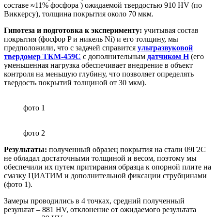
составе ≈11% фосфора ) ожидаемой твердостью 910 HV (по
Виккерсу), толщина покрытия около 70 мкм.
Гипотеза и подготовка к эксперименту:
учитывая состав
покрытия (фосфор P и никель Ni) и его толщину, мы
предположили, что с задачей справится
ультразвуковой
твердомер ТКМ-459С
с дополнительным
датчиком Н
(его
уменьшенная нагрузка обеспечивает внедрение в объект
контроля на меньшую глубину, что позволяет определять
твердость покрытий толщиной от 30 мкм).
фото 1
фото 2
Результаты:
полученный образец покрытия на стали 09Г2С
не обладал достаточными толщиной и весом, поэтому мы
обеспечили их путем притирания образца к опорной плите на
смазку ЦИАТИМ и дополнительной фиксации струбцинами
(фото 1).
Замеры проводились в 4 точках, средний полученный
результат – 881 HV, отклонение от ожидаемого результата