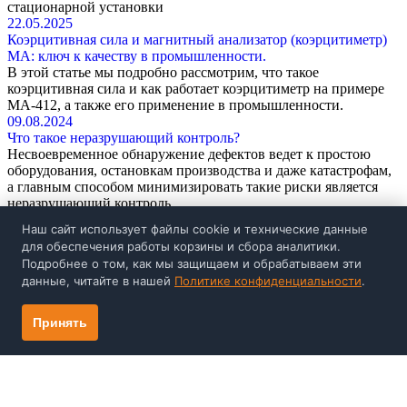
стационарной установки
22.05.2025
Коэрцитивная сила и магнитный анализатор (коэрцитиметр)
МА: ключ к качеству в промышленности.
В этой статье мы подробно рассмотрим, что такое
коэрцитивная сила и как работает коэрцитиметр на примере
МА-412, а также его применение в промышленности.
09.08.2024
Что такое неразрушающий контроль?
Несвоевременное обнаружение дефектов ведет к простою
оборудования, остановкам производства и даже катастрофам,
а главным способом минимизировать такие риски является
неразрушающий контроль
Перейти ко всем статьям
Наш сайт использует файлы cookie и технические данные
для обеспечения работы корзины и сбора аналитики.
Каталог
Подробнее о том, как мы защищаем и обрабатываем эти
Поверка и калибровка
данные, читайте в нашей
Политике конфиденциальности
.
Видео
Отзывы
Принять
Компания
О нас
Награды, дипломы, сертификаты НПП
«Машпроект»