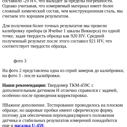
составило -29 HV, что выходит за пределы погрешности.
Однако учитывая, что измеряемый материал имеет более
сложный химический состав, чем конструкционная сталь, мы
считаем это хорошим результатом.
Для получения более точных результатов мы провели
калибровку прибора (в Ячейке 1 шкалы Виккерса) по одной
точке, задав твердость образца как 920 HV. Средний
полученный результат после этого составил 921 HV, что
соответствует твердости образца.
фото 3
На фото 2 представлена одна из серий замеров до калибровки,
на фото 3 - после калибровки.
Наши рекомендации:
Твердомер ТКМ-459С с
дополнительным датчиком Н отлично справился с задачей,
особенно после проведения корректировки.
!!
Важное дополнение. Тестирование проводилось на плоском
образце, но шаровые пробки имеют сферическую форму,
поэтому для обеспечения перпендикулярного положения
датчика и стабильных результатов измерений понадобится
еще и
насадка U-459
.